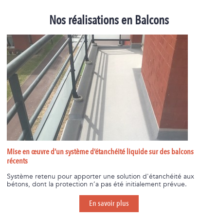
Nos réalisations en Balcons
Mise en œuvre d’un système d’étanchéité liquide sur des balcons
Ré
récents
Mi
la
Système retenu pour apporter une solution d'étanchéité aux
bétons, dont la protection n’a pas été initialement prévue.
En savoir plus