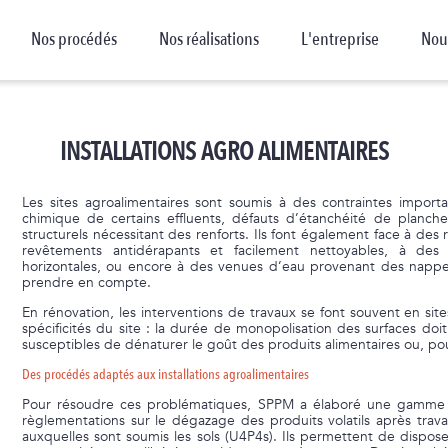
Nos procédés
Nos réalisations
L'entreprise
Nou
INSTALLATIONS AGRO ALIMENTAIRES
Les sites agroalimentaires sont soumis à des contraintes importan
chimique de certains effluents, défauts d’étanchéité de plancher
structurels nécessitant des renforts. Ils font également face à des
revêtements antidérapants et facilement nettoyables, à des s
horizontales, ou encore à des venues d’eau provenant des nappe
prendre en compte.
En rénovation, les interventions de travaux se font souvent en si
spécificités du site : la durée de monopolisation des surfaces doit
susceptibles de dénaturer le goût des produits alimentaires ou, pou
Des procédés adaptés aux installations agroalimentaires
Pour résoudre ces problématiques, SPPM a élaboré une gamme d
règlementations sur le dégazage des produits volatils après trav
auxquelles sont soumis les sols (U4P4s). Ils permettent de dispose