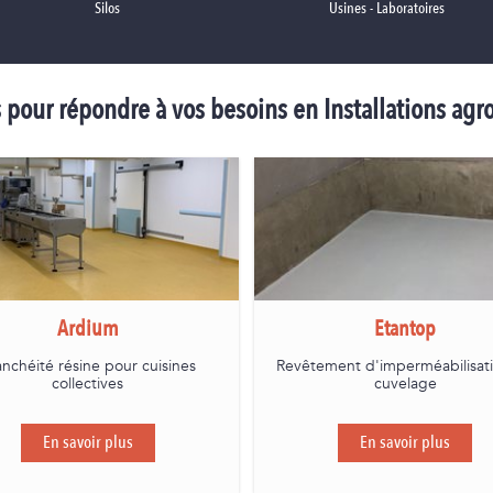
Silos
Usines - Laboratoires
pour répondre à vos besoins en Installations agr
Ardium
Etantop
anchéité résine pour cuisines
Revêtement d'imperméabilisat
collectives
cuvelage
En savoir plus
En savoir plus