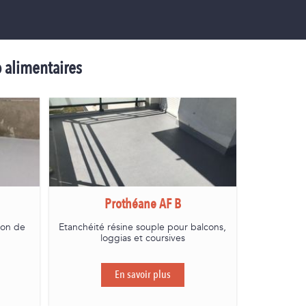
o alimentaires
Prothéane AF B
ion de
Etanchéité résine souple pour balcons,
loggias et coursives
En savoir plus