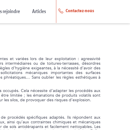
Contactez-nous
s rejoindre
Articles
tes et variées lors de leur exploitation : agressivité
s intermédiaires ou de toitures-terrasses, désordres
 règles d’hygiène exigeantes, à la nécessité d’avoir des
ollicitations mécaniques importantes des surfaces
s phréatiques… Sans oublier les règles esthétiques à
tes occupés. Cela nécessite d’adapter les procédés aux
 être limitée ; les émanations de produits volatils sont
r les silos, de provoquer des risques d’explosion.
e procédés spécifiques adaptés. Ils répondent aux
aux, ainsi qu’aux contraintes chimiques et mécaniques
r de sols antidérapants et facilement nettoyables. Les