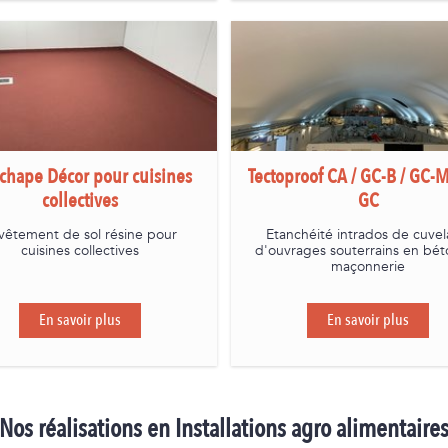
chape Décor pour cuisines
Tectoproof CA / GC-B / GC-M 
collectives
GC
vêtement de sol résine pour
Etanchéité intrados de cuve
cuisines collectives
d'ouvrages souterrains en bé
maçonnerie
En savoir plus
En savoir plus
Nos réalisations en Installations agro alimentaire